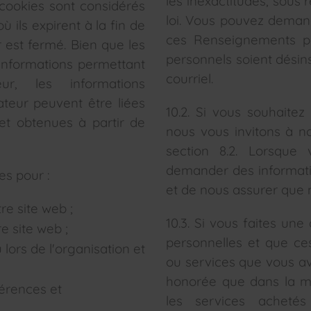
les inexactitudes, sous
 cookies sont considérés
loi. Vous pouvez demand
ils expirent à la fin de
ces Renseignements pe
ur est fermé. Bien que les
personnels soient désin
informations permettant
courriel.
eur, les informations
ateur peuvent être liées
10.2. Si vous souhaitez
et obtenues à partir de
nous vous invitons à n
section 8.2. Lorsque
demander des informatio
es pour :
et de nous assurer que 
tre site web ;
10.3. Si vous faites u
e site web ;
personnelles et que ce
 lors de l'organisation et
ou services que vous av
honorée que dans la me
férences et
les services achetés