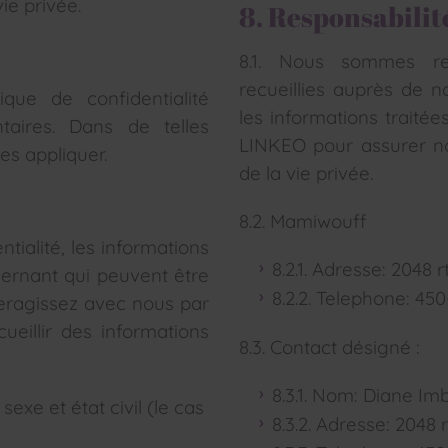
ie privée.
8. Responsabilit
8.1. Nous sommes res
recueillies auprès de n
ique de confidentialité
les informations traité
aires. Dans de telles
LINKEO pour assurer not
es appliquer.
de la vie privée.
8.2. Mamiwouff
ntialité, les informations
8.2.1. Adresse: 2048 
ernant qui peuvent être
8.2.2. Telephone: 45
nteragissez avec nous par
ueillir des informations
8.3. Contact désigné :
8.3.1. Nom: Diane I
exe et état civil (le cas
8.3.2. Adresse: 2048 