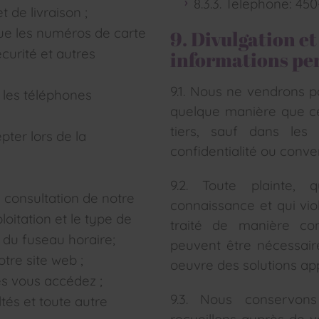
8.3.3. Telephone: 45
t de livraison ;
que les numéros de carte
9. Divulgation e
curité et autres
informations pe
9.1. Nous ne vendrons p
 les téléphones
quelque manière que ce
tiers, sauf dans les
epter lors de la
confidentialité ou conve
9.2. Toute plainte,
a consultation de notre
connaissance et qui viol
loitation et le type de
traité de manière conf
e du fuseau horaire;
peuvent être nécessair
otre site web ;
oeuvre des solutions ap
es vous accédez ;
9.3. Nous conservons
tés et toute autre