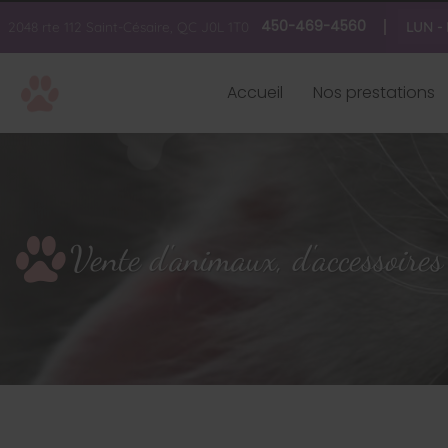
450-469-4560
2048 rte 112
Saint-Césaire, QC
J0L 1T0
LUN -
Accueil
Nos prestations
Vente d'animaux, d'accessoires