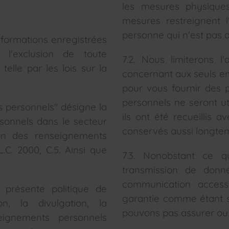
les mesures physiques
mesures restreignent 
personne qui n'est pas a
informations enregistrées
 l'exclusion de toute
7.2. Nous limiterons 
elle par les lois sur la
concernant aux seuls e
pour vous fournir des 
personnels ne seront ut
s personnels" désigne la
ils ont été recueillis 
sonnels dans le secteur
conservés aussi longtem
tion des renseignements
.C. 2000, C.5. Ainsi que
7.3. Nonobstant ce q
transmission de donn
communication access
la présente politique de
garantie comme étant s
ion, la divulgation, la
pouvons pas assurer ou g
eignements personnels