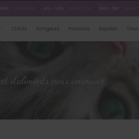
 MER
09:00–18:00
JEU - VEN
09:00–21:00
SAM - DIM
09:00–1
Chiots
Rongeurs
Poissons
Reptiles
Oise
 et d'aliments pour animaux