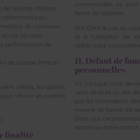
commerciales ou pour 
 de sécurité utilisées
tenue de registres.
s, notamment pour
ormations de connexion,
10.4. Dans le cas où vo
et nos services ;
et à l'utilisation de
t les performances de
retirer votre consentem
11. Défaut de fo
in de susciter l'intérêt
personnelles
11.1. Lorsque nous devo
ient utilisés, les options
vertu de la loi ou afin d
pour refuser les cookies
pas les informations de
mesure de fournir les s
Dans ces circonstance
s
.
accord ou notre contrat.
r finalité