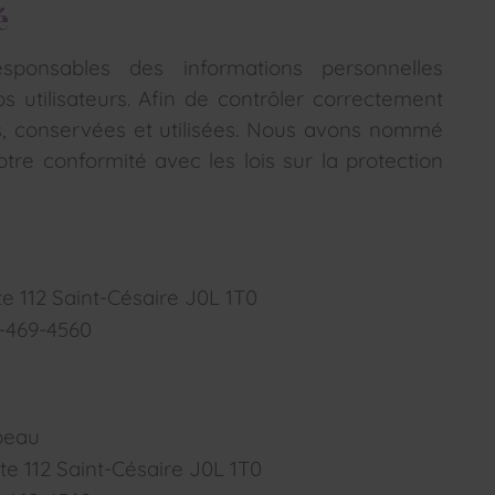
é
ponsables des informations personnelles
os utilisateurs. Afin de contrôler correctement
es, conservées et utilisées. Nous avons nommé
re conformité avec les lois sur la protection
rte 112 Saint-Césaire J0L 1T0
0-469-4560
mbeau
rte 112 Saint-Césaire J0L 1T0