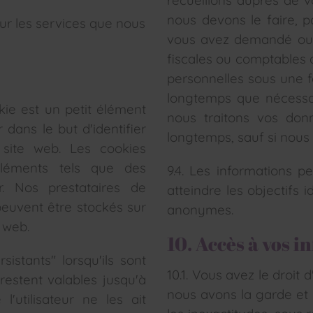
recueillons auprès de v
nous devons le faire, 
our les services que nous
vous avez demandé ou 
fiscales ou comptables 
personnelles sous une f
longtemps que nécessai
okie est un petit élément
nous traitons vos do
 dans le but d'identifier
longtemps, sauf si nous
 site web. Les cookies
éléments tels que des
9.4. Les informations p
ur. Nos prestataires de
atteindre les objectifs 
peuvent être stockés sur
anonymes.
e web.
10. Accès à vos 
istants" lorsqu'ils sont
10.1. Vous avez le droi
estent valables jusqu'à
nous avons la garde et l
l'utilisateur ne les ait