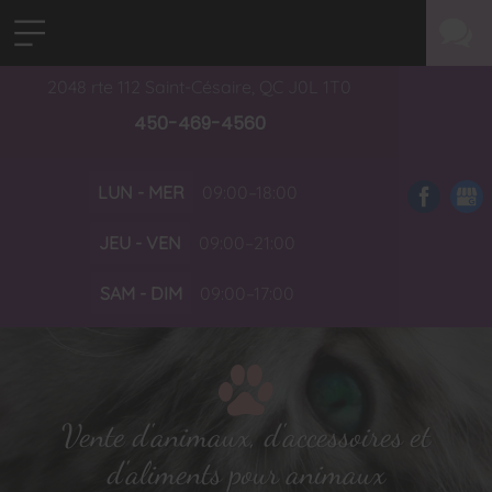
2048 rte 112
Saint-Césaire, QC
J0L 1T0
450-469-4560
LUN - MER
09:00–18:00
JEU - VEN
09:00–21:00
SAM - DIM
09:00–17:00
Vente d'animaux, d'accessoires et
d'aliments pour animaux